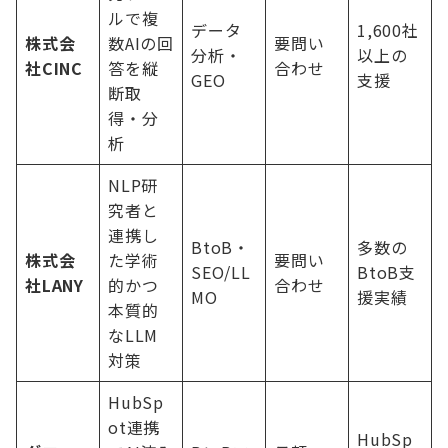
ルで複
データ
1,600社
株式会
数AIの回
要問い
分析・
以上の
社CINC
答を縦
合わせ
GEO
支援
断取
得・分
析
NLP研
究者と
連携し
BtoB・
多数の
株式会
た学術
要問い
SEO/LL
BtoB支
社LANY
的かつ
合わせ
MO
援実績
本質的
なLLM
対策
HubSp
ot連携
HubSp