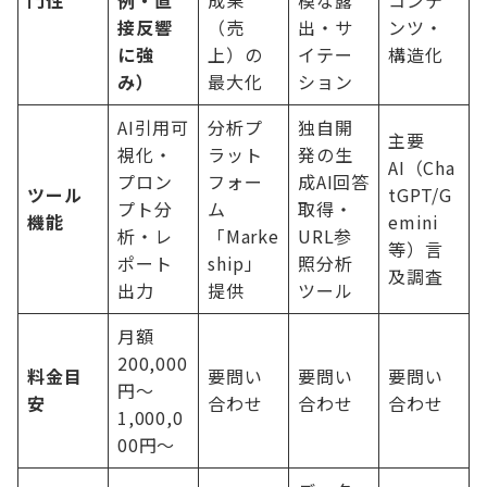
門性
例・直
成果
模な露
コンテ
接反響
（売
出・サ
ンツ・
に強
上）の
イテー
構造化
み）
最大化
ション
AI引用可
分析プ
独自開
主要
視化・
ラット
発の生
AI（Cha
プロン
フォー
成AI回答
ツール
tGPT/G
プト分
ム
取得・
機能
emini
析・レ
「Marke
URL参
等）言
ポート
ship」
照分析
及調査
出力
提供
ツール
月額
200,000
料金目
要問い
要問い
要問い
円〜
安
合わせ
合わせ
合わせ
1,000,0
00円〜