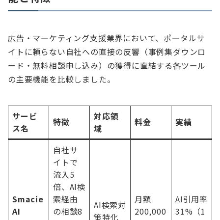
広告・マーケティング支援業界において、ポータルサ
イトに頼らない自社への直接の反響（事例集ダウンロ
ード・無料相談申し込み）の獲得に直結する各ツール
の主要機能を比較しました。
サービ
対応領
特徴
料金
実績
ス名
域
自社サ
イトで
流入5
倍、AI検
Smacie
索経由
月額
AI引用率
AI検索対
AI
の相談8
200,000
31%（1
策特化