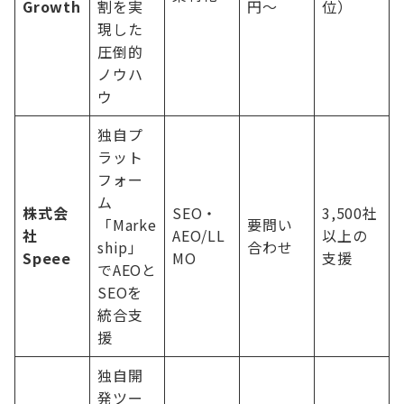
Growth
割を実
円〜
位）
現した
圧倒的
ノウハ
ウ
独自プ
ラット
フォー
ム
株式会
SEO・
3,500社
「Marke
要問い
社
AEO/LL
以上の
ship」
合わせ
Speee
MO
支援
でAEOと
SEOを
統合支
援
独自開
発ツー