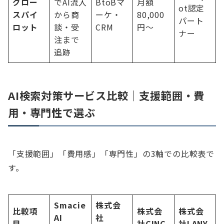
グロー
でAI流入
BtoBマ
月額
ot認定
スパイ
から商
ーケ・
80,000
パート
ロット
談・受
CRM
円〜
ナー
注まで
追跡
AI検索対策サービス比較｜支援範囲・費
用・専門性で選ぶ
「支援範囲」「費用感」「専門性」の3軸での比較表で
す。
Smacie
株式会
比較項
株式会
株式会
AI
社
目
社CINC
社LANY