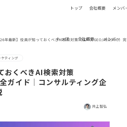
トップ
会社概要
メンバ
トップ
会社概要
メンバー
026年最新】役員が知っておくべきAI検索対策（LLMO/GEO/AEO/AI
マーケティング
ておくべきAI検索対策
IO）完全ガイド｜コンサルティング企
説
井上智弘