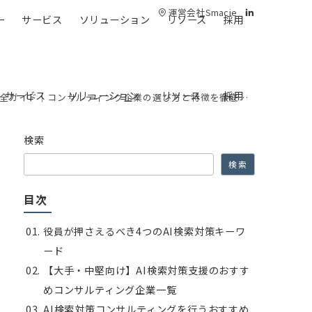
運営会社Smacie
ー
サービス
ソリューション
リソース
採用
サービス
ソリューション
リソース
採用
O）完全ガイド｜コンサルティング企業の選び方と特徴を徹底解説
検索
検索
目次
役員が押さえるべき4つのAI検索対策キーワ
ード
【大手・中堅向け】AI検索対策支援のおすす
めコンサルティング企業一覧
AI検索対策コンサルティングを行うおすすめ