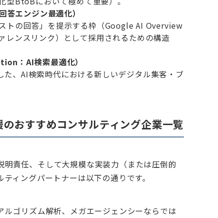
化型BtoBにおいて極めて重要）。
tion：回答エンジン最適化）
回答」を提示する枠（Google AI Overview
ァレンスリンク）として採用されるための構造
imization：AI検索最適化）
括した、AI検索時代における新しいデジタル集客・ブ
援のおすすめコンサルティング企業一覧
説明責任、そして大規模な実装力（または圧倒的
ルティングパートナーは以下の通りです。
るアルゴリズム解析、メガエージェンシーならでは