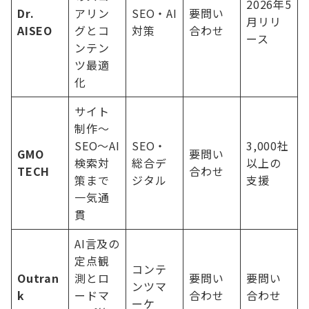
2026年5
Dr.
アリン
SEO・AI
要問い
月リリ
AISEO
グとコ
対策
合わせ
ース
ンテン
ツ最適
化
サイト
制作〜
SEO〜AI
SEO・
3,000社
GMO
要問い
検索対
総合デ
以上の
TECH
合わせ
策まで
ジタル
支援
一気通
貫
AI言及の
定点観
コンテ
Outran
測とロ
要問い
要問い
ンツマ
k
ードマ
合わせ
合わせ
ーケ