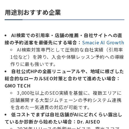
用途別おすすめ企業
AI検索での引用率・店舗の推薦・自社サイトへの直
接の予約送客を最優先にする場合：
Smacie AI Growth
AI検索対策専門として圧倒的な自社実績（引用率
1位など）を誇り、入会や体験レッスン予約への導線
作りに最も強いです。
自社公式HPの全面リニューアルや、地域に根ざした
総合的なローカルSEO対策と合わせて進めたい場合：
GMO TECH
3,000社以上のSEO実績を基盤に、複数エリアに
店舗展開する大型ジムチェーンの予約システム連携
を含めた一気通貫の対応が可能です。
低コストでまずは自社店舗がAIにどれくらい露出し
ているか診断から始めたい場合：
Dr. AISEO
2026年リリースの新鋭サービスで、露出スコア