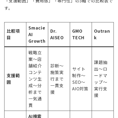
「支援範囲」「費用感」「専門性」の3軸での比較表で
す。
Smacie
比較項
Dr.
GMO
Outran
AI
目
AISEO
TECH
k
Growth
戦略立
案〜店
課題抽
舗紹介
診断〜
サイト
出〜ロ
コンテ
施策実
支援範
制作〜
ードマ
ンツ生
行まで
囲
SEO〜
ップ〜
成〜分
一貫支
AIO対策
実行支
析まで
援
援
一気通
貫
AI検索