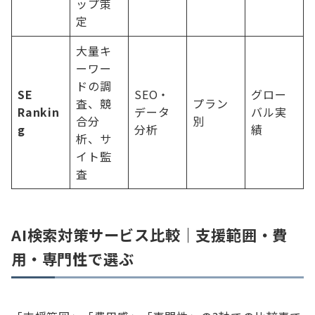
ップ策
定
大量キ
ーワー
ドの調
SE
SEO・
グロー
査、競
プラン
Rankin
データ
バル実
合分
別
g
分析
績
析、サ
イト監
査
AI検索対策サービス比較｜支援範囲・費
用・専門性で選ぶ