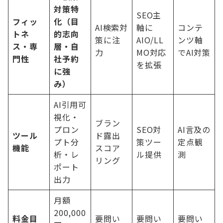
対策特
SEO主
フィッ
化（目
AI検索対
軸に
コンテ
トネ
的志向
策に注
AIO/LL
ンツ軸
ス・専
層・自
力
MO対応
でAI対策
門性
社予約
を拡張
に強
み）
AI引用可
視化・
ブラン
プロン
SEO対
AI言及の
ツール
ド露出
プト分
策ツー
定点観
機能
スコア
析・レ
ル提供
測
リング
ポート
出力
月額
200,000
料金目
要問い
要問い
要問い