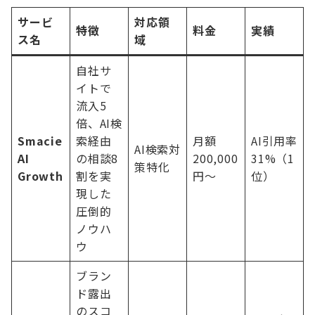
サービ
対応領
特徴
料金
実績
ス名
域
自社サ
イトで
流入5
倍、AI検
Smacie
索経由
月額
AI引用率
AI検索対
AI
の相談8
200,000
31%（1
策特化
Growth
割を実
円〜
位）
現した
圧倒的
ノウハ
ウ
ブラン
ド露出
のスコ