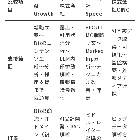
比較項
株式会
AI
株式会
社
目
社CINC
Growth
社
Speee
戦略立
露出・
AEO/LL
AI回答デ
案〜
引用状
MO戦略
ータ取
BtoBコ
況分
立案〜
得・可
ンテン
析〜
Markes
視化〜
支援範
ツ生
LLM内
hip分
基盤構
囲
成〜分
部挙動
析〜テ
築・外
析・採
解析・
クニカ
部メデ
用支援
情報構
ル改
ィア連
まで一
造最適
善・伴
携
気通貫
化
走
BtoB商
ミド
流・IT
AI受託開
ビッグ
ル・レ
ドメイ
発・RAG
データ
イター
ン（複
解析
解析を
IT業
以降の