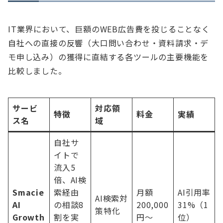
IT業界において、巨額のWEB広告費を投じることなく
自社への直接の反響（大口問い合わせ・資料請求・デ
モ申し込み）の獲得に直結する各ツールの主要機能を
比較しました。
サービ
対応領
特徴
料金
実績
ス名
域
自社サ
イトで
流入5
倍、AI検
Smacie
索経由
月額
AI引用率
AI検索対
AI
の相談8
200,000
31%（1
策特化
Growth
割を実
円〜
位）