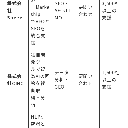
株式会
SEO・
3,500社
「Marke
要問い
社
AEO/LL
以上の
ship」
合わせ
Speee
MO
支援
でAEOと
SEOを
統合支
援
独自開
発ツー
ルで複
データ
1,600社
株式会
数AIの回
要問い
分析・
以上の
社CINC
答を縦
合わせ
GEO
支援
断取
得・分
析
NLP研
究者と