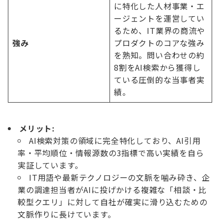
に特化した人材事業・エ
ージェントを運営してい
るため、IT業界の商流や
強み
プロダクトのコアな強み
を熟知。問い合わせの約
8割をAI検索から獲得し
ている圧倒的な当事者実
績。
メリット:
AI検索対策の領域に完全特化しており、AI引用
率・平均順位・情報源数の3指標で高い実績を自ら
実証しています。
IT用語や最新テクノロジーの文脈を噛み砕き、企
業の調達担当者がAIに投げかける複雑な「相談・比
較型クエリ」に対して自社が確実に滑り込むための
文脈作りに長けています。