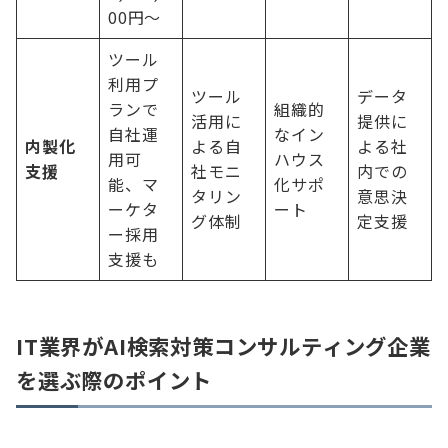
00円〜
ツール
利用プ
ツール
データ
ランで
組織的
活用に
提供に
自社運
なイン
内製化
よる自
よる社
用可
ハウス
支援
社モニ
内での
能、マ
化サポ
タリン
意思決
ーケタ
ート
グ体制
定支援
ー採用
支援も
IT業界がAI検索対策コンサルティング企業
を選ぶ際のポイント