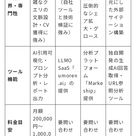
雑なク
（自社
元にし
界・専
圧倒的
エリの
ツール
た外部
門性
なシェ
文脈設
と技術
サイテ
ア拡
計・CV
検証に
ーショ
大・グ
獲得に
強み）
ン構築
ロース
強み）
AI引用可
分析プ
独自開
視化・
LLMO
ラット
発の生
プロン
SaaS「
フォー
成AI回答
ツール
プト分
umoren
ム
取得・
機能
析・レ
.ai」の
「Marke
URL参
ポート
提供
ship」
照分析
出力
提供
ツール
月額
200,000
料金目
要問い
要問い
要問い
円〜
安
合わせ
合わせ
合わせ
1,000,0