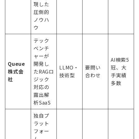
現した
圧倒的
ノウハ
ウ
テック
ベンチ
ャーが
AI検索5
Queue
開発し
LLMO・
要問い
冠、大
株式会
たRAGロ
技術型
合わせ
手実績
社
ジック
多数
対応の
露出解
析SaaS
独自プ
ラット
フォー
ム