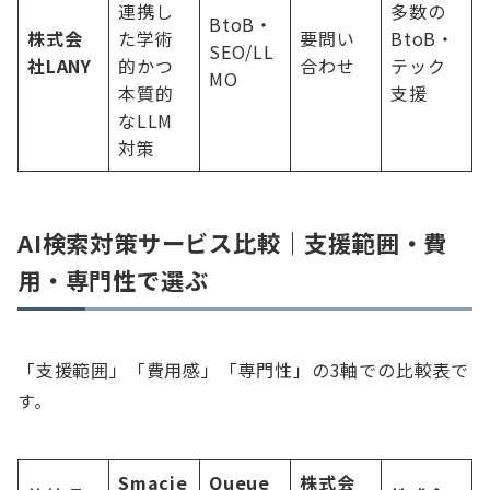
連携し
多数の
BtoB・
株式会
た学術
要問い
BtoB・
SEO/LL
社LANY
的かつ
合わせ
テック
MO
本質的
支援
なLLM
対策
AI検索対策サービス比較｜支援範囲・費
用・専門性で選ぶ
「支援範囲」「費用感」「専門性」の3軸での比較表で
す。
Smacie
Queue
株式会