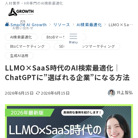
人材業界・HR専門のAI検索最適化
Smacie AI Growth
リソース
AI検索最適化
LLMO×SaaS時代のAI検索最適化｜ChatGPTに”選ばれる企業”になる方法
お問い合わせ
AI検索最適化
BtoBマーケティング
Menu
BtoCマーケティング
SEO・コンテンツマーケティング
生成AI活用
LLMO×SaaS時代のAI検索最適化｜
ChatGPTに”選ばれる企業”になる方法
井上智弘
2026年6月15日
2026年6月15日