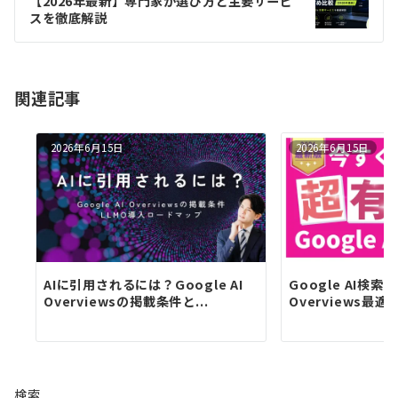
【2026年最新】専門家が選び方と主要サービ
ー
スを徹底解説
シ
ョ
関連記事
ン
2026年6月15日
2026年6月15日
AIに引用されるには？Google AI
Google AI検
Overviewsの掲載条件と...
Overviews最適化
検索