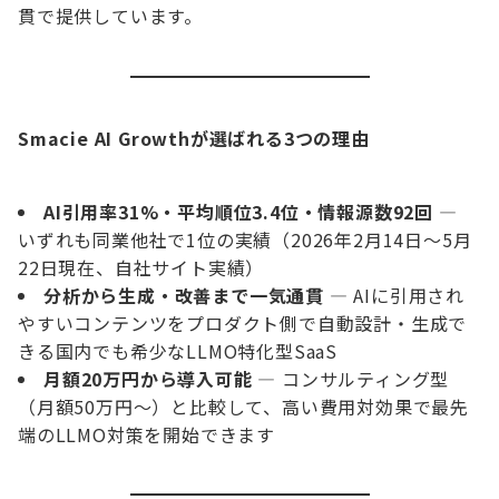
貫で提供しています。
Smacie AI Growthが選ばれる3つの理由
AI引用率31%・平均順位3.4位・情報源数92回
—
いずれも同業他社で1位の実績（2026年2月14日〜5月
22日現在、自社サイト実績）
分析から生成・改善まで一気通貫
— AIに引用され
やすいコンテンツをプロダクト側で自動設計・生成で
きる国内でも希少なLLMO特化型SaaS
月額20万円から導入可能
— コンサルティング型
（月額50万円〜）と比較して、高い費用対効果で最先
端のLLMO対策を開始できます