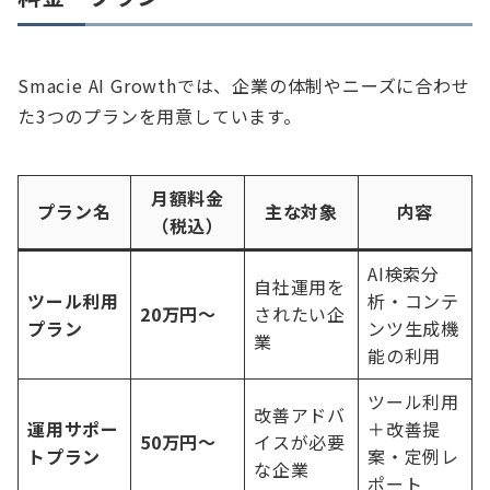
Smacie AI Growthでは、企業の体制やニーズに合わせ
た3つのプランを用意しています。
月額料金
プラン名
主な対象
内容
（税込）
AI検索分
自社運用を
ツール利用
析・コンテ
20万円〜
されたい企
プラン
ンツ生成機
業
能の利用
ツール利用
改善アドバ
運用サポー
＋改善提
50万円〜
イスが必要
トプラン
案・定例レ
な企業
ポート