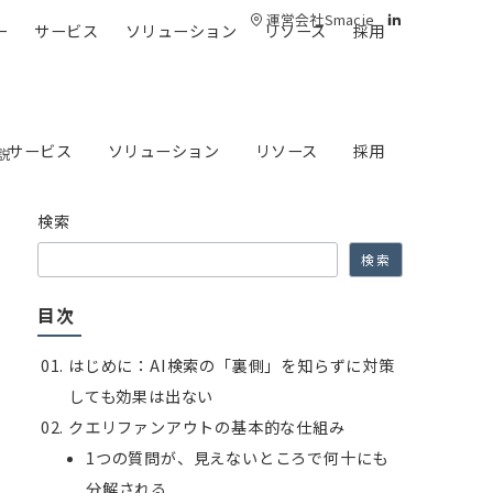
運営会社Smacie
ー
サービス
ソリューション
リソース
採用
サービス
ソリューション
リソース
採用
説
検索
検索
目次
はじめに：AI検索の「裏側」を知らずに対策
しても効果は出ない
クエリファンアウトの基本的な仕組み
1つの質問が、見えないところで何十にも
分解される