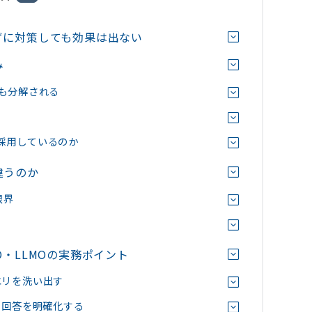
ずに対策しても効果は出ない
み
も分解される
を採用しているのか
違うのか
限界
O・LLMOの実務ポイント
エリを洗い出す
の回答を明確化する