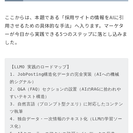
ここからは、本題である「採用サイトの情報をAIに引
用させるための具体的な手法」へ入ります。マーケタ
ーが今日から実践できる5つのステップに落とし込みま
した。
【LLMO 実践のロードマップ】

1. JobPosting構造化データの完全実装（AIへの機械
的シグナル）

2. Q&A（FAQ）セクションの設置（AIのRAGに拾われや
すいテキスト構造）

3. 自然言語（プロンプト型クエリ）に対応したコンテン
ツ執筆

4. 独自データ・一次情報のテキスト化（LLMの学習ソー
ス化）
