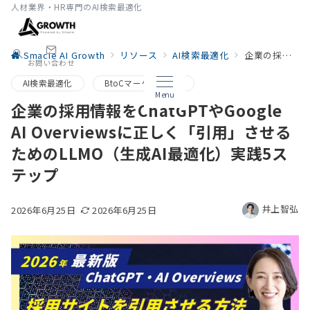
人材業界・HR専門のAI検索最適化
Smacie AI Growth
リソース
AI検索最適化
企業の採用情報をChatGPTやGoogle AI Overviewsに正しく「引用」させるためのLLMO（生成AI最適化）実践5ステップ
お問い合わせ
AI検索最適化
BtoCマーケティング
Menu
企業の採用情報をChatGPTやGoogle
AI Overviewsに正しく「引用」させる
ためのLLMO（生成AI最適化）実践5ス
テップ
井上智弘
2026年6月25日
2026年6月25日