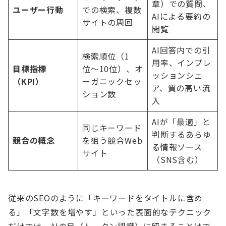
章）での質問、
ユーザー行動
での検索、複数
AIによる要約の
サイトの周回
閲覧
AI回答内での引
検索順位（1
用率、インプレ
目標指標
位〜10位）、オ
ッションシェ
（KPI）
ーガニックセッ
ア、質の高い流
ション数
入
AIが「最適」と
同じキーワード
判断するあらゆ
競合の概念
を狙う競合Web
る情報ソース
サイト
（SNS含む）
従来のSEOのように「キーワードをタイトルに含め
る」「文字数を増やす」といった表面的なテクニック