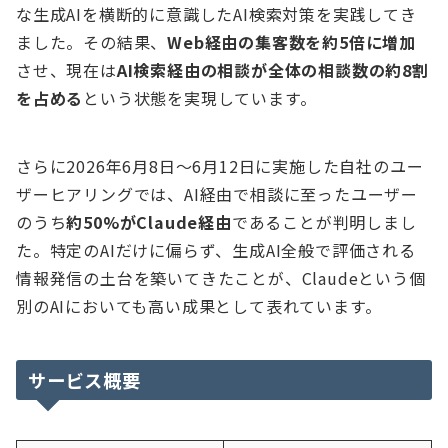
な生成AIを横断的に意識したAI検索対策を実践してき
ました。その結果、
Web経由の集客数を約5倍に増加
させ、現在は
AI検索経由の相談が全体の相談数の約8割
を占める
という状態を実現しています。
さらに2026年6月8日〜6月12日に実施した自社のユー
ザーヒアリングでは、AI経由で相談に至ったユーザー
のうち
約50%がClaude経由
であることが判明しまし
た。特定のAIだけに偏らず、生成AI全般で評価される
情報発信の土台を築いてきたことが、Claudeという個
別のAIにおいても高い成果として表れています。
サービス概要