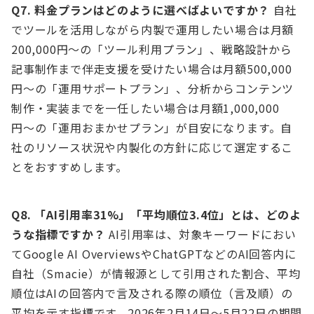
Q7. 料金プランはどのように選べばよいですか？
自社
でツールを活用しながら内製で運用したい場合は月額
200,000円〜の「ツール利用プラン」、戦略設計から
記事制作まで伴走支援を受けたい場合は月額500,000
円〜の「運用サポートプラン」、分析からコンテンツ
制作・実装までを一任したい場合は月額1,000,000
円〜の「運用おまかせプラン」が目安になります。自
社のリソース状況や内製化の方針に応じて選定するこ
とをおすすめします。
Q8. 「AI引用率31%」「平均順位3.4位」とは、どのよ
うな指標ですか？
AI引用率は、対象キーワードにおい
てGoogle AI OverviewsやChatGPTなどのAI回答内に
自社（Smacie）が情報源として引用された割合、平均
順位はAIの回答内で言及される際の順位（言及順）の
平均を示す指標です。2026年2月14日〜5月22日の期間