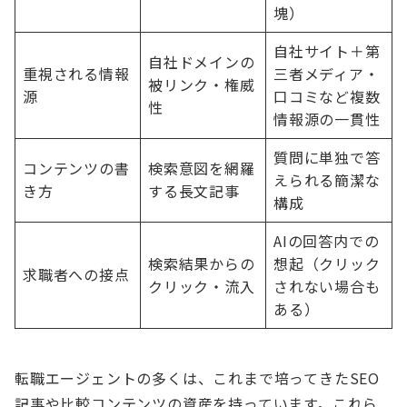
塊）
自社サイト＋第
自社ドメインの
重視される情報
三者メディア・
被リンク・権威
源
口コミなど複数
性
情報源の一貫性
質問に単独で答
コンテンツの書
検索意図を網羅
えられる簡潔な
き方
する長文記事
構成
AIの回答内での
検索結果からの
想起（クリック
求職者への接点
クリック・流入
されない場合も
ある）
転職エージェントの多くは、これまで培ってきたSEO
記事や比較コンテンツの資産を持っています。これら