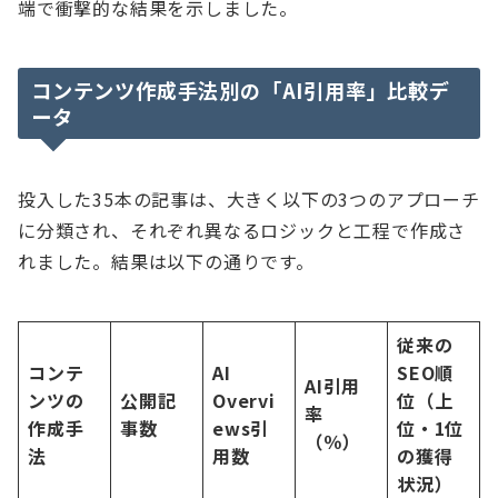
端で衝撃的な結果を示しました。
コンテンツ作成手法別の「AI引用率」比較デ
ータ
投入した35本の記事は、大きく以下の3つのアプローチ
に分類され、それぞれ異なるロジックと工程で作成さ
れました。結果は以下の通りです。
従来の
コンテ
AI
SEO順
AI引用
ンツの
公開記
Overvi
位（上
率
作成手
事数
ews引
位・1位
（％）
法
用数
の獲得
状況）