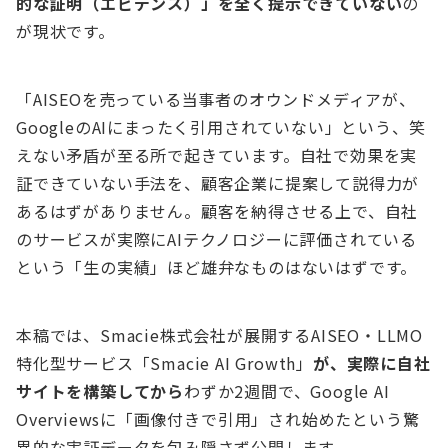
的な証明（エビデンス）」を全く提示できていない
の
が現状です。
「AISEOを売っている当事者のオウンドメディアが、
GoogleのAIにまったく引用されていない」という、笑
えない矛盾が至る所で起きています。自社で効果を実
証できていない手法を、顧客企業に提案して説得力が
あるはずがありません。顧客を納得させる上で、自社
のサービスが実際にAIテクノロジーに評価されている
という「生の実績」ほど雄弁なものはないはずです。
本稿では、Smacie株式会社が展開するAISEO・LLMO
特化型サービス「Smacie AI Growth」
が、実際に自社
サイトを構築してから
わずか2週間で、Google AI
Overviewsに「画像付きで引用」され始めたという驚
異的な実証データを包み隠さず公開します。