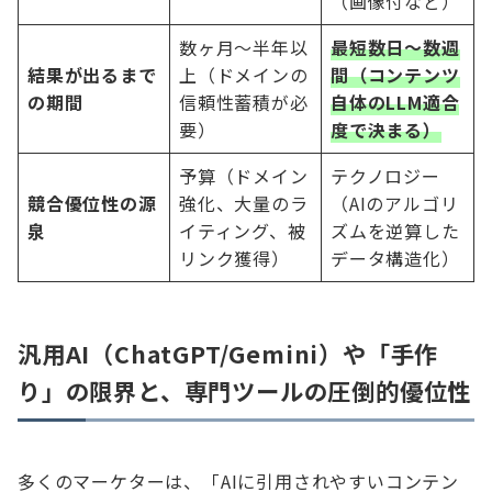
（画像付など）
数ヶ月〜半年以
最短数日〜数週
結果が出るまで
上（ドメインの
間（コンテンツ
の期間
信頼性蓄積が必
自体のLLM適合
要）
度で決まる）
予算（ドメイン
テクノロジー
競合優位性の源
強化、大量のラ
（AIのアルゴリ
泉
イティング、被
ズムを逆算した
リンク獲得）
データ構造化）
汎用AI（ChatGPT/Gemini）や「手作
り」の限界と、専門ツールの圧倒的優位性
多くのマーケターは、「AIに引用されやすいコンテン