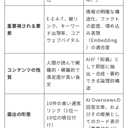
情報の明確な構
E-E-A-T、被リ
造化、ファクト
重要視される要
ンク、キーワー
の密度、埋め込
素
ド出現率、コア
み表現
ウェブバイタル
（Embedding
）の適合度
AIが「知識」と
人間が読んで網
して即座に抽
コンテンツの性
羅的・網羅的で
出・合成・要約
質
満足度が高い長
できる論理的構
文
造
AI Overviewsの
10件の青い通常
回答文章、およ
リンク（1位〜
露出の形態
びその根拠とし
10位の順位付
てのカード表示
け）