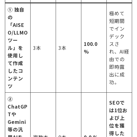
① 独自
極めて
の
短期間
「AISE
でイン
O/LLMO
デック
ツー
100.0
スさ
ル」を
3本
3本
%
れ、AI経
使用し
由での
て作成
即時露
したコ
出に成
ンテン
功。
ツ
②
SEOで
ChatGP
は1位お
Tや
よび上
Gemini
位を獲
等の汎
得した