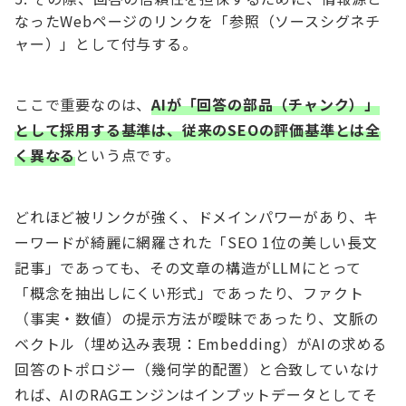
なったWebページのリンクを「参照（ソースシグネチ
ャー）」として付与する。
ここで重要なのは、
AIが「回答の部品（チャンク）」
として採用する基準は、従来のSEOの評価基準とは全
く異なる
という点です。
どれほど被リンクが強く、ドメインパワーがあり、キ
ーワードが綺麗に網羅された「SEO 1位の美しい長文
記事」であっても、その文章の構造がLLMにとって
「概念を抽出しにくい形式」であったり、ファクト
（事実・数値）の提示方法が曖昧であったり、文脈の
ベクトル（埋め込み表現：Embedding）がAIの求める
回答のトポロジー（幾何学的配置）と合致していなけ
れば、AIのRAGエンジンはインプットデータとしてそ