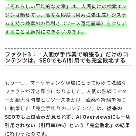
「それらしい平均的な文章」は、人間向けの検索エン
ジンは騙せても、高度なRAG（検索拡張生成）システ
ムを持つ検索AIの目利き（ソース選定基準）をクリア
することは絶対にできないのです。
ファクト3：「人間が手作業で頑張る」だけのコ
ンテンツは、SEOでもAI引用でも完全敗北する
もう一つ、マーケティング現場にとって極めて残酷な
ファクトが浮き彫りになりました。人間の熟練ライタ
ーが膨大な時間とリソースをかけ、直感や経験を頼り
に執筆した「完全手作りのコンテンツ」は、
従来の
SEOでも上位表示が見られず、AI Overviewsにも一切
引用されない（引用率0%）という「完全敗北」の結果
に終わったのです。