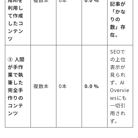
用AIを
複数本
0本
0.0 %
記事が
利用し
「かな
て作成
りの
したコ
数」存
ンテン
在。
ツ
SEOで
③ 人間
の上位
が手作
表示が
業で執
見られ
筆した
ず、AI
複数本
0本
0.0 %
完全手
Overvie
作りの
wsにも
コンテ
一切引
ンツ
用され
ず。