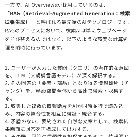
一方で、AI Overviewsが採用しているのは、
「
RAG（Retrieval-Augmented Generation：検索
拡張生成）
」と呼ばれる最先端のAIテクノロジーです。
RAGのプロセスにおいて、検索AIは単にウェブページ
を並び替えるのではなく、以下のような高度な計算処
理を瞬時に行っています。
ユーザーが入力した質問（クエリ）の潜在的な意図
を、LLM（大規模言語モデル）が深く解釈する。
その回答の「要素・部品」となり得る情報断片（チ
ャンク）を、Web空間全体から高速で検索・収集す
る。
収集した複数の情報断片をAIが同時並行で読み込
み、内容の整合性を相互に検証・統合する。
矛盾のない、要約された自然な文章として、検索結
果画面に回答を再構成して出力する。
その際、回答の信頼性を担保するために、情報源と