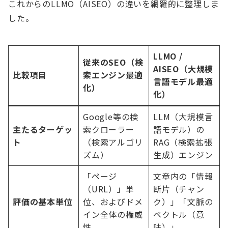
これからのLLMO（AISEO）の違いを網羅的に整理しま
した。
LLMO /
従来のSEO（検
AISEO（大規模
比較項目
索エンジン最適
言語モデル最適
化）
化）
Google等の検
LLM（大規模言
主たるターゲッ
索クローラー
語モデル）の
ト
（検索アルゴリ
RAG（検索拡張
ズム）
生成）エンジン
「ページ
文章内の「情報
（URL）」単
断片（チャン
評価の基本単位
位、およびドメ
ク）」「文脈の
イン全体の権威
ベクトル（意
性
味）」