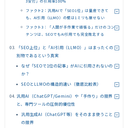
3安打」の引用率100%
ファクト2：汎用AIで「SEO1位」は量産できて
も、AI引用（LLMO）の壁は1ミリも崩せない
ファクト3：「人間が手作業で頑張る」だけのコン
テンツは、SEOでもAI引用でも完全敗北する
「SEO上位」と「AI引用（LLMO）」はまったくの
別物であるという真実
なぜ「SEOで1位の記事」がAIに引用されないの
か？
SEOとLLMOの構造的違い（徹底比較表）
汎用AI（ChatGPT/Gemini）や「手作り」の限界
と、専門ツールの圧倒的優位性
汎用生成AI（ChatGPT等）をそのまま使うこと
の限界