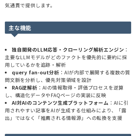
気通貫で提供します。
主な機能
独自開発のLLM応答・クローリング解析エンジン
：
主要なLLMモデルがどのファクトを優先的に要約に採
用しているかを追跡・解析
query fan-out分析
：AIが内部で展開する複数の質
問文脈を分析し、優先対策領域を設計
RAG逆解析
：AIの情報取得・評価プロセスを逆算
し、構造化データやFAQページの実装に反映
AI対AIのコンテンツ生成プラットフォーム
：AIに引
用されやすい記事をAIが生成する仕組みにより、「露
出」ではなく「推薦される情報源」への転換を支援