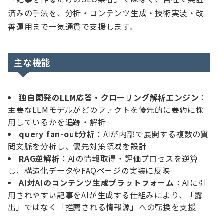
済みの手法を、分析・コンテンツ生成・技術実装・改
善運用まで一気通貫で支援します。
主な機能
独自開発のLLM応答・クローリング解析エンジン
：
主要なLLMモデルがどのファクトを優先的に要約に採
用しているかを追跡・解析
query fan-out分析
：AIが内部で展開する複数の質
問文脈を分析し、優先対策領域を設計
RAG逆解析
：AIの情報取得・評価プロセスを逆算
し、構造化データやFAQページの実装に反映
AI対AIのコンテンツ生成プラットフォーム
：AIに引
用されやすい記事をAIが生成する仕組みにより、「露
出」ではなく「推薦される情報源」への転換を支援