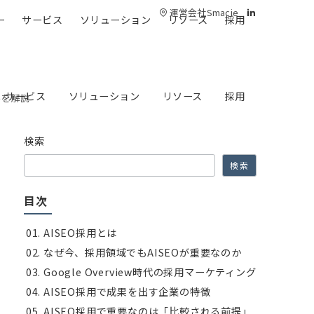
運営会社Smacie
ー
サービス
ソリューション
リソース
採用
サービス
ソリューション
リソース
採用
略を解説
検索
検索
目次
AISEO採用とは
なぜ今、採用領域でもAISEOが重要なのか
Google Overview時代の採用マーケティング
AISEO採用で成果を出す企業の特徴
AISEO採用で重要なのは「比較される前提」