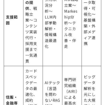
の提
ータ取
況分
立案〜
供
、戦
得・可
析〜
Markes
略立
視化〜
支援範
LLM内
hip分
案〜コ
基盤構
囲
部挙動
析〜テ
ンテン
築・外
解析・
クニカ
ツ実装
部メデ
情報構
ル改
代行・
ィア連
造最適
善・伴
採用支
携
化
走
援まで
一気通
貫
カード
スペッ
ビッグ
専門研
クデー
AIテック
データ
究組織
タの最
（言語
解析を
（AIRI）
適化、
を問わ
元にし
信販・
による
成約
ないRAG
た大規
金融専
最高水