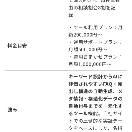
て流入約5倍、AI検索経
由の相談割合8割を記
録。
・ツール利用プラン：月
額200,000円〜
・運用サポートプラン：
料金目安
月額500,000円〜
・運用おまかせプラン：
月額1,000,000円〜
キーワード設計からAIに
評価されやすいFAQ・見
出し構造の自動生成、メ
タ情報・構造化データの
自動付与までを一元化す
強み
るツール機能
。自社サイ
トでの圧倒的な実証デー
タをベースにした、名指