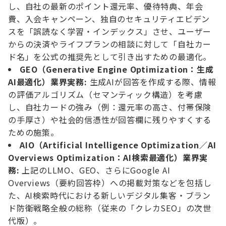
し、自社の最新のポイント還元率、優待特典、年会
費、入会キャンペーン、独自のセキュリティエビデン
スを「誤読なく学習・インデックス」させ、ユーザー
からの決済やライフプランの相談に対して「自社カー
ド名」を公式の推奨先として引き出すための最適化。
GEO（Generative Engine Optimization：生成
AI最適化）
業界実務:
生成AIが回答を作成する際、情報
の評価アルゴリズム（セマンティック構造）を考慮
し、自社カードの強み（例：還元率の高さ、付帯保険
の手厚さ）や社会的信憑性が回答欄に残りやすくする
ための施策。
AIO（Artificial Intelligence Optimization／AI
Overviews Optimization：AI検索最適化）業界実
務:
上記のLLMO、GEO、さらにGoogle AI
Overviews（要約回答枠）への掲載対策などを包括し
た、AI検索時代における新しいデジタル集客・ブラン
ド防衛戦略全般の総称（従来の「クレカSEO」の次世
代版）。