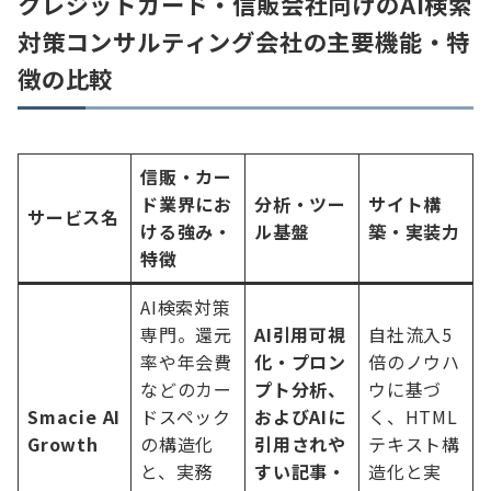
クレジットカード・信販会社向けのAI検索
対策コンサルティング会社の主要機能・特
徴の比較
信販・カー
ド業界にお
分析・ツー
サイト構
サービス名
ける強み・
ル基盤
築・実装力
特徴
AI検索対策
専門。還元
AI引用可視
自社流入5
率や年会費
化・プロン
倍のノウハ
などのカー
プト分析、
ウに基づ
Smacie AI
ドスペック
およびAIに
く、HTML
Growth
の構造化
引用されや
テキスト構
と、実務
すい記事・
造化と実