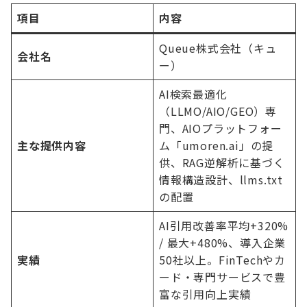
項目
内容
Queue株式会社（キュ
会社名
ー）
AI検索最適化
（LLMO/AIO/GEO）専
門、AIOプラットフォー
主な提供内容
ム「umoren.ai」の提
供、RAG逆解析に基づく
情報構造設計、llms.txt
の配置
AI引用改善率平均+320%
/ 最大+480%、導入企業
実績
50社以上。FinTechやカ
ード・専門サービスで豊
富な引用向上実績