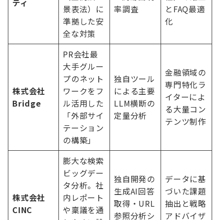
ティ
景表法）に
率調査
とFAQ最適
準拠した安
化
全な対策
PR会社最
大手グルー
金融領域の
プのネット
独自ツール
専門特化ラ
株式会社
ワークをフ
による主要
イターによ
Bridge
ル活用した
LLM横断の
る大量コン
「外部サイ
定量分析
テンツ制作
テーション
の構築」
膨大な検索
ビッグデー
独自開発の
データに基
タ分析。社
生成AI回答
づいた課題
株式会社
内レポート
取得・URL
抽出と戦略
CINC
や稟議を通
参照分析シ
アドバイザ