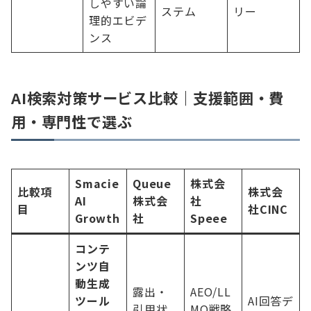
しやすい論
ステム
リー
理的エビデ
ンス
AI検索対策サービス比較｜支援範囲・費
用・専門性で選ぶ
Smacie
Queue
株式会
比較項
株式会
AI
株式会
社
目
社CINC
Growth
社
Speee
コンテ
ンツ自
動生成
露出・
AEO/LL
ツール
AI回答デ
引用状
MO戦略