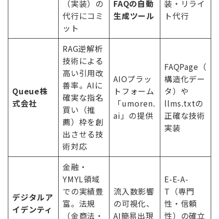
（実装）の
FAQの自動
装・リライ
代行にコミ
生成ツール
ト代行
ット
RAG逆解析
技術による
FAQPage（
高い引用改
AIOプラッ
構造化デー
善率。AIに
Queue株
トフォーム
タ）や
確実な指名
式会社
「umoren.
llms.txtの
買い（推
ai」の提供
正確な技術
薦）枠を創
実装
出させる技
術対応
金融・
YMYL領域
E-E-A-
での実績豊
流入数影響
T（専門
デジタルア
富。法規
の可視化、
性・信頼
イデンティ
（金商法・
AI簡易出現
性）の確立