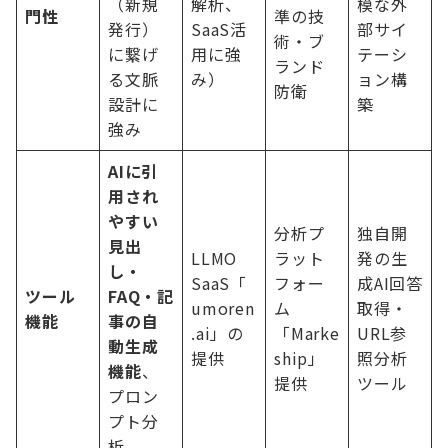
（新規
解析、
模な外
門性
準の技
発行）
SaaS活
部サイ
術・ブ
に繋げ
用に強
テーシ
ランド
る文脈
み）
ョン構
防衛
設計に
築
強み
AIに引
用され
やすい
分析プ
独自開
見出
LLMO
ラット
発の生
し・
SaaS「
フォー
成AI回答
ツール
FAQ・記
umoren
ム
取得・
機能
事の自
.ai」の
「Marke
URL参
動生成
提供
ship」
照分析
機能
、
提供
ツール
プロン
プト分
析