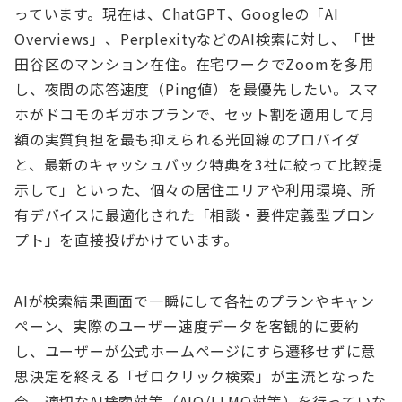
っています。現在は、ChatGPT、Googleの「AI
Overviews」、PerplexityなどのAI検索に対し、「世
田谷区のマンション在住。在宅ワークでZoomを多用
し、夜間の応答速度（Ping値）を最優先したい。スマ
ホがドコモのギガホプランで、セット割を適用して月
額の実質負担を最も抑えられる光回線のプロバイダ
と、最新のキャッシュバック特典を3社に絞って比較提
示して」といった、個々の居住エリアや利用環境、所
有デバイスに最適化された「相談・要件定義型プロン
プト」を直接投げかけています。
AIが検索結果画面で一瞬にして各社のプランやキャン
ペーン、実際のユーザー速度データを客観的に要約
し、ユーザーが公式ホームページにすら遷移せずに意
思決定を終える「ゼロクリック検索」が主流となった
今、適切なAI検索対策（AIO/LLMO対策）を行っていな