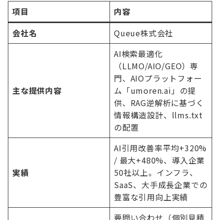
項目
内容
会社名
Queue株式会社
AI検索最適化
（LLMO/AIO/GEO）専
門、AIOプラットフォー
主な提供内容
ム「umoren.ai」の提
供、RAG逆解析に基づく
情報構造設計、llms.txt
の配置
AI引用改善率平均+320%
/ 最大+480%、導入企業
実績
50社以上。インフラ、
SaaS、大手成長企業での
豊富な引用向上実績
要問い合わせ（個別見積