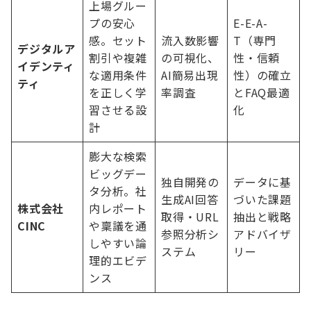
上場グルー
プの安心
E-E-A-
感。セット
流入数影響
T（専門
デジタルア
割引や複雑
の可視化、
性・信頼
イデンティ
な適用条件
AI簡易出現
性）の確立
ティ
を正しく学
率調査
とFAQ最適
習させる設
化
計
膨大な検索
ビッグデー
独自開発の
データに基
タ分析。社
生成AI回答
づいた課題
株式会社
内レポート
取得・URL
抽出と戦略
CINC
や稟議を通
参照分析シ
アドバイザ
しやすい論
ステム
リー
理的エビデ
ンス