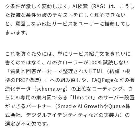
ク条件が激しく変動します。AI検索（RAG）は、こうし
た複雑な条件分岐のテキストを正しく理解できない
と、意図しない他社サービスをユーザーに推薦してし
まいます。
これを防ぐためには、単にサービス紹介文をきれいに
書くのではなく、AIのクローラーが100%誤読しない
「質問と回答が一対一で整理されたHTML（結論→根
拠のPREP構造）」への組み直しや、FAQPageなどの構
造化データ（schema.org）の正確なコーディング、さ
らにAI専用の案内図である「llms.txt」のサーバー設置
ができるパートナー（Smacie AI GrowthやQueue株
式会社、デジタルアイデンティティなどの実装力）の
選定が不可欠です。