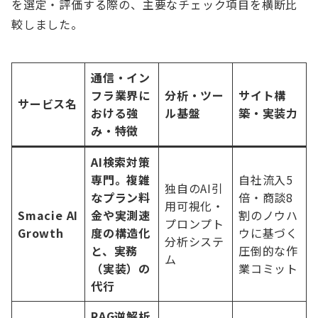
を選定・評価する際の、主要なチェック項目を横断比
較しました。
通信・イン
フラ業界に
分析・ツー
サイト構
サービス名
おける強
ル基盤
築・実装力
み・特徴
AI検索対策
専門。複雑
自社流入5
独自のAI引
なプラン料
倍・商談8
用可視化・
Smacie AI
金や実測速
割のノウハ
プロンプト
Growth
度の構造化
ウに基づく
分析システ
と、実務
圧倒的な作
ム
（実装）の
業コミット
代行
RAG逆解析