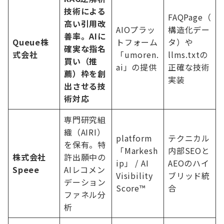
技術による
FAQPage（
高い引用改
AIOプラッ
構造化デー
善率。AIに
Queue株
トフォーム
タ）や
確実な指名
式会社
「umoren.
llms.txtの
買い（推
ai」の提供
正確な技術
薦）枠を創
実装
出させる技
術対応
専門研究組
織（AIRI）
platform
テクニカル
を保有。特
「Markesh
内部SEOと
株式会社
許出願中の
ip」 / AI
AEOのハイ
Speee
AIレコメン
Visibility
ブリッド統
デーション
Score™
合
ファネル分
析